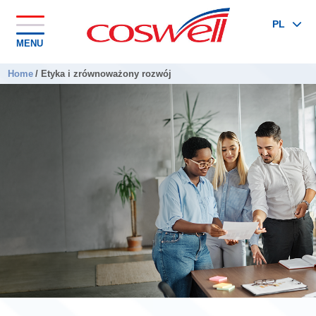
PL
MENU
Home
/
Etyka i zrównoważony rozwój