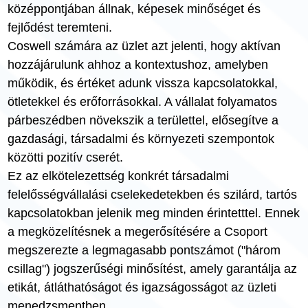
középpontjában állnak, képesek minőséget és
fejlődést teremteni.
Coswell számára az üzlet azt jelenti, hogy aktívan
hozzájárulunk ahhoz a kontextushoz, amelyben
működik, és értéket adunk vissza kapcsolatokkal,
ötletekkel és erőforrásokkal. A vállalat folyamatos
párbeszédben növekszik a területtel, elősegítve a
gazdasági, társadalmi és környezeti szempontok
közötti pozitív cserét.
Ez az elkötelezettség konkrét társadalmi
felelősségvállalási cselekedetekben és szilárd, tartós
kapcsolatokban jelenik meg minden érintetttel. Ennek
a megközelítésnek a megerősítésére a Csoport
megszerezte a legmagasabb pontszámot ("három
csillag") jogszerűségi minősítést, amely garantálja az
etikát, átláthatóságot és igazságosságot az üzleti
menedzsmentben.