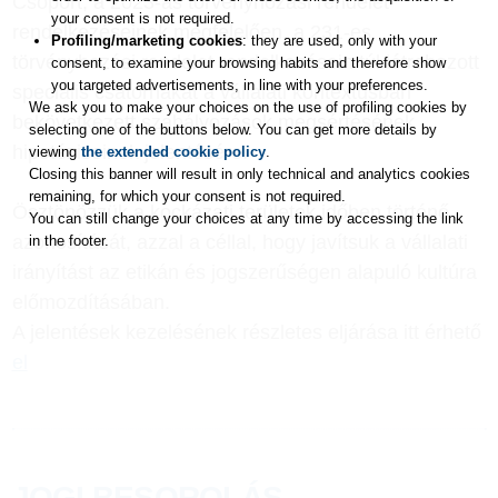
Csoport, a 2023-as törvényhozási rendelet
your consent is not required.
rendelkezéseinek megfelelően, a 231-es
Profiling/marketing cookies
: they are used, only with your
törvényhozási rendelet rendelkezésein túl létrehozott
consent, to examine your browsing habits and therefore show
you targeted advertisements, in line with your preferences.
speciális csatornákat a vállalati kontextusban
We ask you to make your choices on the use of profiling cookies by
bekövetkezett szabályozások megsértésének
selecting one of the buttons below. You can get more details by
hipotéziseinek jelentésére.
viewing
the extended cookie policy
.
Closing this banner will result in only technical and analytics cookies
remaining, for which your consent is not required.
Ösztönözzük a kockázati területek időben történő
You can still change your choices at any time by accessing the link
azonosítását, azzal a céllal, hogy javítsuk a vállalati
in the footer.
irányítást az etikán és jogszerűségen alapuló kultúra
előmozdításában.
A jelentések kezelésének részletes eljárása itt érhető
el
JOGI BESOROLÁS