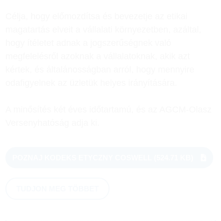
Célja, hogy előmozdítsa és bevezetje az etikai
magatartás elveit a vállalati környezetben, azáltal,
hogy ítéletet adnak a jogszerűségnek való
megfelelésről azoknak a vállalatoknak, akik azt
kértek, és általánosságban arról, hogy mennyire
odafigyelnek az üzletük helyes irányítására.
A minősítés két éves időtartamú, és az AGCM-Olasz
Versenyhatóság adja ki.
POZNAJ KODEKS ETYCZNY COSWELL
(524.71 KB)
TUDJON MEG TÖBBET