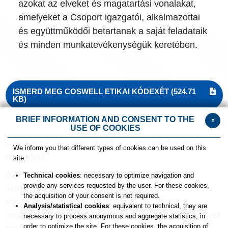
azokat az elveket és magatartási vonalakat,
amelyeket a Csoport igazgatói, alkalmazottai
és együttműködői betartanak a saját feladataik
és minden munkatevékenységük keretében.
ISMERD MEG COSWELL ETIKAI KÓDEXÉT
(524.71
KB)
BRIEF INFORMATION AND CONSENT TO THE
x
USE OF COOKIES
A jelentési irányelv (2023. évi törvényhozási
We inform you that different types of cookies can be used on this
rendelet)
site:
A lehetséges szabálysértések vagy a vállalati
Technical cookies
: necessary to optimize navigation and
provide any services requested by the user. For these cookies,
szabályzatok megsértésének megelőzése
the acquisition of your consent is not required.
érdekében, valamint az átlátható és etikus
Analysis/statistical cookies
: equivalent to technical, they are
munkakörnyezet előmozdítása érdekében, a Coswell
necessary to process anonymous and aggregate statistics, in
order to optimize the site. For these cookies, the acquisition of