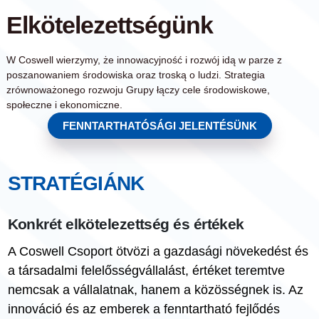
Elkötelezettségünk
W Coswell wierzymy, że innowacyjność i rozwój idą w parze z
poszanowaniem środowiska oraz troską o ludzi. Strategia
zrównoważonego rozwoju Grupy łączy cele środowiskowe,
społeczne i ekonomiczne.
FENNTARTHATÓSÁGI JELENTÉSÜNK
STRATÉGIÁNK
Konkrét elkötelezettség és értékek
A Coswell Csoport ötvözi a gazdasági növekedést és
a társadalmi felelősségvállalást, értéket teremtve
nemcsak a vállalatnak, hanem a közösségnek is. Az
innováció és az emberek a fenntartható fejlődés