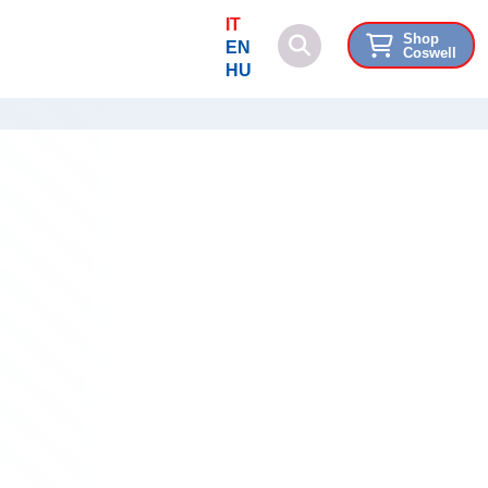
IT
Shop
EN
Coswell
HU