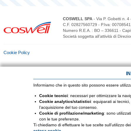
COSWELL SPA
- Via P. Gobetti n. 
C.F. 02827560729 - P.Iva: 0070854
Numero R.E.A. : BO – 336611 - Capita
Società soggetta all’attività di Direz
Cookie Policy
I
Informiamo che in questo sito possono essere utilizzati
Cookie tecnici
: necessari per ottimizzare la navi
Cookie analytics/statistici
: equiparati ai tecnic
l’acquisizione del tuo consenso.
Cookie di profilazione/marketing
: sono utilizza
con le tue preferenze.
Ti chiediamo di effettuare le tue scelte sull’utilizzo 
estesa cookie
.