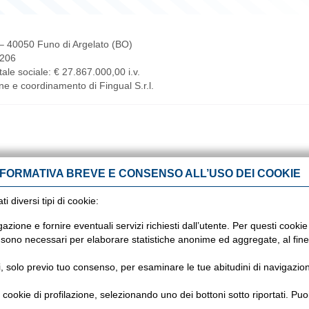
4 – 40050 Funo di Argelato (BO)
1206
le sociale: € 27.867.000,00 i.v.
ione e coordinamento di Fingual S.r.l.
NFORMATIVA BREVE E CONSENSO ALL’USO DEI COOKIE
 diversi tipi di cookie:
gazione e fornire eventuali servizi richiesti dall’utente. Per questi cook
i, sono necessari per elaborare statistiche anonime ed aggregate, al fine 
ti, solo previo tuo consenso, per esaminare le tue abitudini di navigazione
dei cookie di profilazione, selezionando uno dei bottoni sotto riportati. P